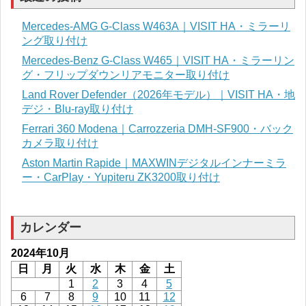
Mercedes-AMG G-Class W463A｜VISIT HA・ミラーリ
ング取り付け
Mercedes-Benz G-Class W465｜VISIT HA・ミラーリン
グ・フリップダウンリアモニター取り付け
Land Rover Defender（2026年モデル）｜VISIT HA・地
デジ・Blu-ray取り付け
Ferrari 360 Modena｜Carrozzeria DMH-SF900・バック
カメラ取り付け
Aston Martin Rapide｜MAXWINデジタルインナーミラ
ー・CarPlay・Yupiteru ZK3200取り付け
カレンダー
2024年10月
日
月
火
水
木
金
土
1
2
3
4
5
6
7
8
9
10
11
12