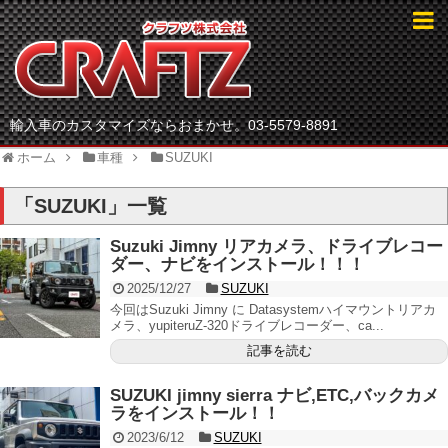
輸入車のカスタマイズならおまかせ。03-5579-8891
ホーム
車種
SUZUKI
「
SUZUKI
」
一覧
Suzuki Jimny リアカメラ、ドライブレコー
ダー、ナビをインストール！！！
2025/12/27
SUZUKI
今回はSuzuki Jimny に Datasystemハイマウントリアカ
メラ、yupiteruZ-320ドライブレコーダー、ca...
記事を読む
SUZUKI jimny sierra ナビ,ETC,バックカメ
ラをインストール！！
2023/6/12
SUZUKI