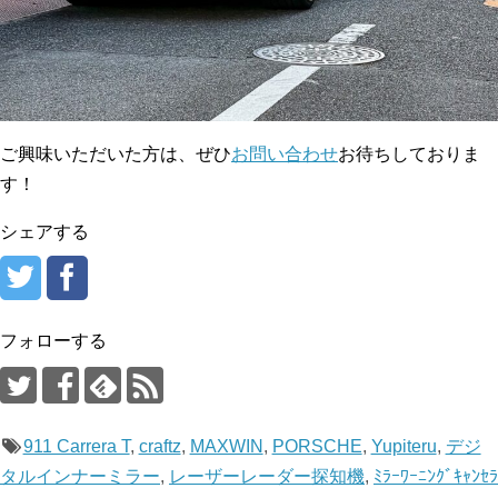
ご興味いただいた方は、ぜひ
お問い合わせ
お待ちしておりま
す！
シェアする
フォローする
911 Carrera T
,
craftz
,
MAXWIN
,
PORSCHE
,
Yupiteru
,
デジ
タルインナーミラー
,
レーザーレーダー探知機
,
ﾐﾗｰﾜｰﾆﾝｸﾞｷｬﾝｾﾗ