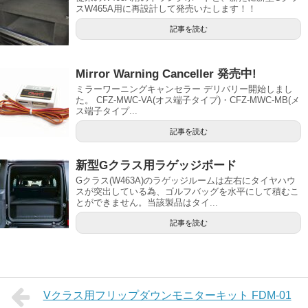
スW465A用に再設計して発売いたします！！
記事を読む
Mirror Warning Canceller 発売中!
ミラーワーニングキャンセラー デリバリー開始しまし
た。 CFZ-MWC-VA(オス端子タイプ)・CFZ-MWC-MB(メ
ス端子タイプ...
記事を読む
新型Gクラス用ラゲッジボード
Gクラス(W463A)のラゲッジルームは左右にタイヤハウ
スが突出している為、ゴルフバッグを水平にして積むこ
とができません。当該製品はタイ...
記事を読む
Vクラス用フリップダウンモニターキット FDM-01