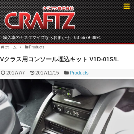
輸入車のカスタマイズならおまかせ。03-5579-8891
ホーム
Products
Vクラス用コンソール埋込キット V1D-01S/L
2017/7/7
2017/11/15
Products