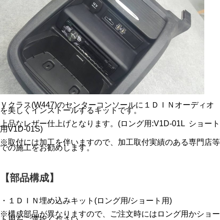
Ｖクラス(W447)のセンターコンソールに１ＤＩＮオーディオ
を美しくインストールするキットです。
上品なレザー仕上げとなります。(ロング用:V1D-01L ショート
用V1D-01S)
※取付には加工を伴いますので、加工取付実績のある専門店等
での施工をお勧めします。
【部品構成】
・１ＤＩＮ埋め込みキット(ロング用/ショート用)
※構成部品が異なりますので、ご注文時にはロング用かショー
ト用をご選択ください。