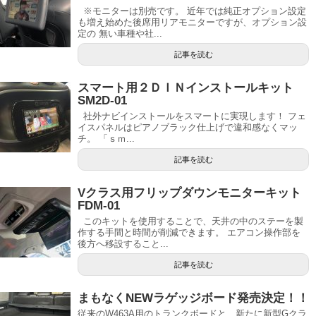
※モニターは別売です。 近年では純正オプション設定
も増え始めた後席用リアモニターですが、オプション設
定の 無い車種や社...
記事を読む
スマート用２ＤＩＮインストールキット
SM2D-01
社外ナビインストールをスマートに実現します！ フェ
イスパネルはピアノブラック仕上げで違和感なくマッ
チ。 「ｓｍ...
記事を読む
Vクラス用フリップダウンモニターキット
FDM-01
このキットを使用することで、天井の中のステーを製
作する手間と時間が削減できます。 エアコン操作部を
後方へ移設すること...
記事を読む
まもなくNEWラゲッジボード発売決定！！
従来のW463A用のトランクボードと、新たに新型Gクラ