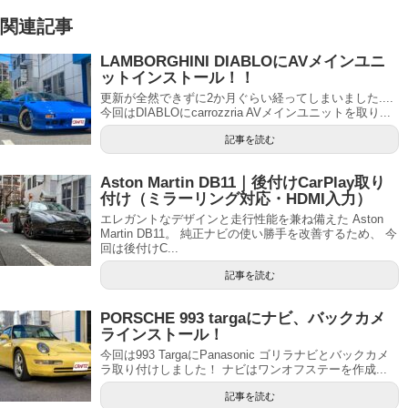
関連記事
LAMBORGHINI DIABLOにAVメインユニ
ットインストール！！
更新が全然できずに2か月ぐらい経ってしまいました....
今回はDIABLOにcarrozzria AVメインユニットを取り...
記事を読む
Aston Martin DB11｜後付けCarPlay取り
付け（ミラーリング対応・HDMI入力）
エレガントなデザインと走行性能を兼ね備えた Aston
Martin DB11。 純正ナビの使い勝手を改善するため、 今
回は後付けC...
記事を読む
PORSCHE 993 targaにナビ、バックカメ
ラインストール！
今回は993 TargaにPanasonic ゴリラナビとバックカメ
ラ取り付けしました！ ナビはワンオフステーを作成...
記事を読む