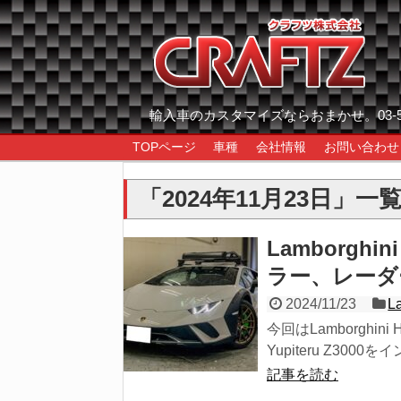
輸入車のカスタマイズならおまかせ。03-557
TOPページ
車種
会社情報
お問い合わせ
「
2024年11月23日
」
一
Lamborghi
ラー、レーダ
2024/11/23
L
今回はLamborghini
Yupiteru Z30
記事を読む