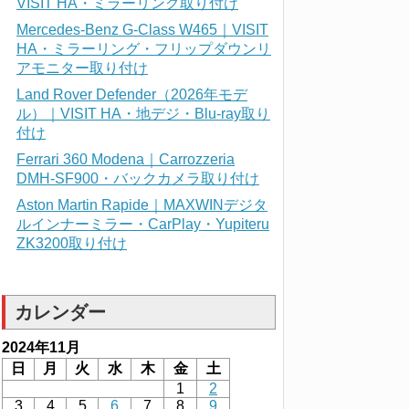
VISIT HA・ミラーリング取り付け
Mercedes-Benz G-Class W465｜VISIT
HA・ミラーリング・フリップダウンリ
アモニター取り付け
Land Rover Defender（2026年モデ
ル）｜VISIT HA・地デジ・Blu-ray取り
付け
Ferrari 360 Modena｜Carrozzeria
DMH-SF900・バックカメラ取り付け
Aston Martin Rapide｜MAXWINデジタ
ルインナーミラー・CarPlay・Yupiteru
ZK3200取り付け
カレンダー
2024年11月
日
月
火
水
木
金
土
1
2
3
4
5
6
7
8
9