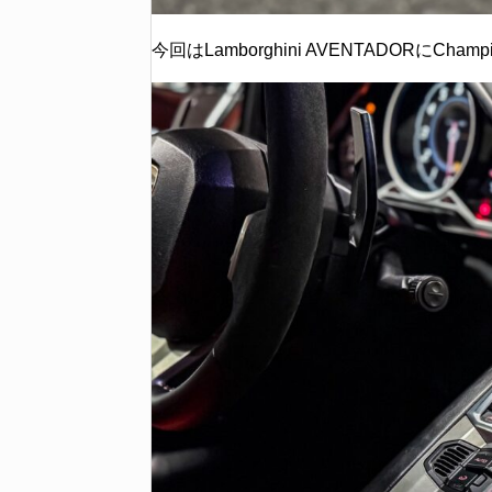
今回はLamborghini AVENTADORにCh