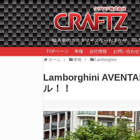
輸入車のカスタマイズならおまかせ。03-557
TOPページ
車種
会社情報
お問い合わせ
ホーム
車種
Lamborghini
Lamborghini AVEN
ル！！