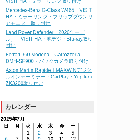
VISIT HA・ミラーリング取り付け
Mercedes-Benz G-Class W465｜VISIT
HA・ミラーリング・フリップダウンリ
アモニター取り付け
Land Rover Defender（2026年モデ
ル）｜VISIT HA・地デジ・Blu-ray取り
付け
Ferrari 360 Modena｜Carrozzeria
DMH-SF900・バックカメラ取り付け
Aston Martin Rapide｜MAXWINデジタ
ルインナーミラー・CarPlay・Yupiteru
ZK3200取り付け
カレンダー
2025年7月
日
月
火
水
木
金
土
1
2
3
4
5
6
7
8
9
10
11
12