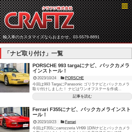
輸入車のカスタマイズならおまかせ。03-5579-8891
「
ナビ取り付け
」
一覧
PORSCHE 993 targaにナビ、バックカメラ
インストール！
2023/10/24
PORSCHE
今回は993 TargaにPanasonic ゴリラナビとバックカメラ
取り付けしました！ ナビはワンオフステーを作成...
記事を読む
Ferrari F355にナビ、バックカメラインスト
ール！
2023/10/23
Ferrari
今回はF355にcarrozzeria VH99 1DINナビとバックカメラ