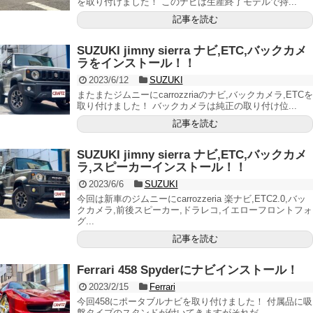
を取り付けました！ このナビは生産終了モデルで持...
記事を読む
SUZUKI jimny sierra ナビ,ETC,バックカメ
ラをインストール！！
2023/6/12
SUZUKI
またまたジムニーにcarrozzriaのナビ,バックカメラ,ETCを
取り付けました！ バックカメラは純正の取り付け位...
記事を読む
SUZUKI jimny sierra ナビ,ETC,バックカメ
ラ,スピーカーインストール！！
2023/6/6
SUZUKI
今回は新車のジムニーにcarrozzeria 楽ナビ,ETC2.0,バッ
クカメラ,前後スピーカー,ドラレコ,イエローフロントフォ
グ...
記事を読む
Ferrari 458 Spyderにナビインストール！
2023/2/15
Ferrari
今回458にポータブルナビを取り付けました！ 付属品に吸
盤タイプのスタンドが付いてきますがそれだ...