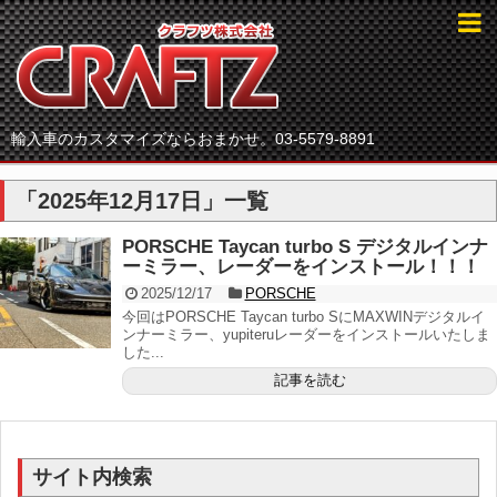
輸入車のカスタマイズならおまかせ。03-5579-8891
「
2025年12月17日
」
一覧
PORSCHE Taycan turbo S デジタルインナ
ーミラー、レーダーをインストール！！！
2025/12/17
PORSCHE
今回はPORSCHE Taycan turbo SにMAXWINデジタルイ
ンナーミラー、yupiteruレーダーをインストールいたしま
した...
記事を読む
サイト内検索